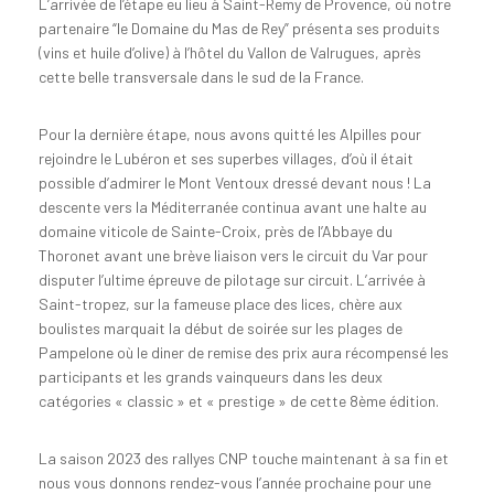
L’arrivée de l’étape eu lieu à Saint-Remy de Provence, où notre
partenaire “le Domaine du Mas de Rey” présenta ses produits
(vins et huile d’olive) à l’hôtel du Vallon de Valrugues, après
cette belle transversale dans le sud de la France.
Pour la dernière étape, nous avons quitté les Alpilles pour
rejoindre le Lubéron et ses superbes villages, d’où il était
possible d’admirer le Mont Ventoux dressé devant nous ! La
descente vers la Méditerranée continua avant une halte au
domaine viticole de Sainte-Croix, près de l’Abbaye du
Thoronet avant une brève liaison vers le circuit du Var pour
disputer l’ultime épreuve de pilotage sur circuit. L’arrivée à
Saint-tropez, sur la fameuse place des lices, chère aux
boulistes marquait la début de soirée sur les plages de
Pampelone où le diner de remise des prix aura récompensé les
participants et les grands vainqueurs dans les deux
catégories « classic » et « prestige » de cette 8ème édition.
La saison 2023 des rallyes CNP touche maintenant à sa fin et
nous vous donnons rendez-vous l’année prochaine pour une