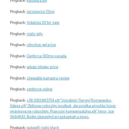
Pingback:
kamagra pill
Pingback:
stromectol 12mg
Pingback:
Vidalista 20 for sale
Pingback:
cialis jelly
Pingback:
clincitop gel price
Pingback:
Cenforce 100mg canada
Pingback:
advair inhaler price
Pingback:
chewable kamagra review
Pingback:
cenforce online
Pingback:
+38 0950663759 вЂ“ Volodimir (Sergiy) Romanenko,
Odesa вЂ“ ObItsyav robochiy noutbuk, ale posilka priyshla I tovar
viyavivsya ne robochim. Poprosiv kompensatsIyu вЂ” Ignor, tse
ShAHRAY. Budte oberezhnI pri pokupkah u nogo.
Pingback:
tadalafil cialis black