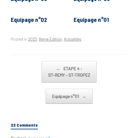
Equipage n°02
Equipage n°01
Posted in
2023
,
8ème Edition
,
Actualités
.
Post navigation
←
ETAPE 4 :
ST-REMY – ST-TROPEZ
Equipage n°01
→
22 Comments