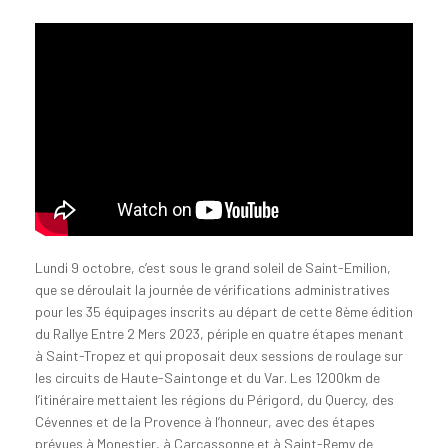
Lundi 9 octobre, c’est sous le grand soleil de Saint-Emilion,
que se déroulait la journée de vérifications administratives
pour les 35 équipages inscrits au départ de cette 8ème édition
du Rallye Entre 2 Mers 2023, périple en quatre étapes menant
à Saint-Tropez et qui proposait deux sessions de roulage sur
les circuits de Haute-Saintonge et du Var. Les 1200km de
l’itinéraire mettaient les régions du Périgord, du Quercy, des
Cévennes et de la Provence à l’honneur, avec des étapes
prévues à Monestier, à Carcassonne et à Saint-Remy de