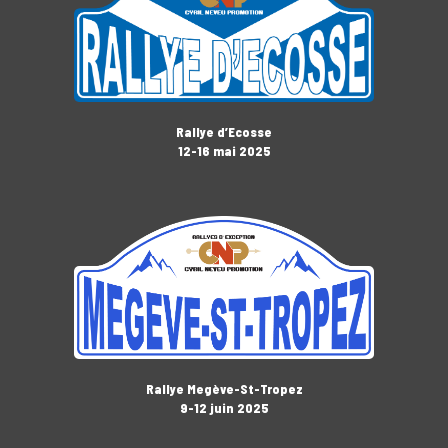
Rallye d’Ecosse
12-16 mai 2025
Rallye Megève-St-Tropez
9-12 juin 2025