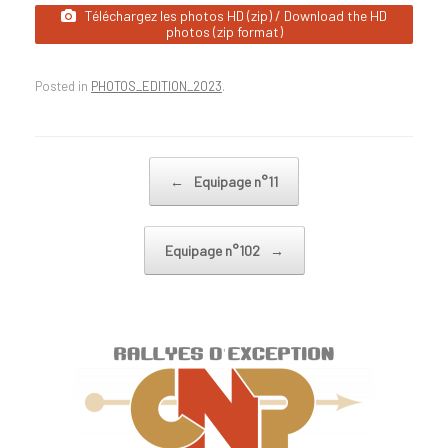
Téléchargez les photos HD (zip) / Download the HD
photos (zip format)
Posted in
PHOTOS_EDITION_2023
.
Post navigation
←
Equipage n°11
Equipage n°102
→