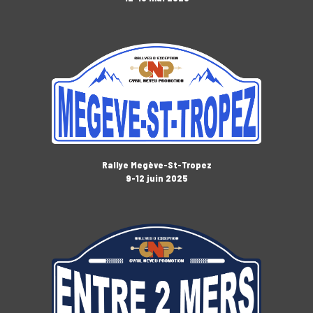
Rallye Megève-St-Tropez
9-12 juin 2025