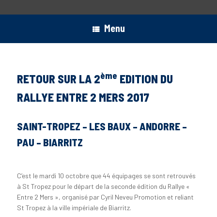
Menu
ème
RETOUR SUR LA 2
EDITION DU
RALLYE ENTRE 2 MERS 2017
SAINT-TROPEZ – LES BAUX – ANDORRE –
PAU – BIARRITZ
C’est le mardi 10 octobre que 44 équipages se sont retrouvés
à St Tropez pour le départ de la seconde édition du Rallye «
Entre 2 Mers », organisé par Cyril Neveu Promotion et reliant
St Tropez à la ville impériale de Biarritz.