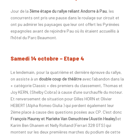
Jour de la
3ème étape du rallye reliant Andorre à Pau
, les
concurrents ont pris une pause dans le roulage sur circuit et
ont pu admirer les paysages que leur ont offert les Pyrénées
espagnoles avant de rejoindre Pau où ils étaient accueillis à
l’hôtel du Parc Beaumont.
Samedi 14 octobre – Etape 4
Le lendemain, pour la quatrième et dernière épreuve du rallye,
on assiste à un
double coup de théâtre
avec l’abandon dans la
« catégorie Classic » des premiers du classement, Thomas et
Joy KERN, (Shelby Cobra) à cause d’une surchauffe du moteur.
Et renversement de situation pour Gilles HORN et Olivier
HEBERT (Alpha Romeo Giulia ) qui perdent également leur
2ème place à cause des questions posées aux CP. C’est donc
François Maurey et Marieke Van Genuchtew (Austin Healey)
et
Karim Ben Ghanem et Nelly Rolland (Ferrari 328 GTS) qui
montent sur les deux premières marches du podium de cette