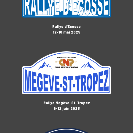
Rallye d’Ecosse
12-16 mai 2025
Rallye Megève-St-Tropez
9-12 juin 2025