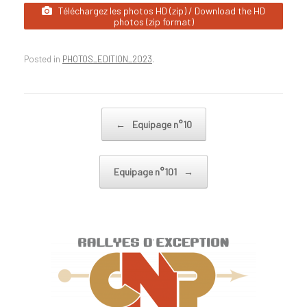
Téléchargez les photos HD (zip) / Download the HD
photos (zip format)
Posted in
PHOTOS_EDITION_2023
.
Post navigation
←
Equipage n°10
Equipage n°101
→