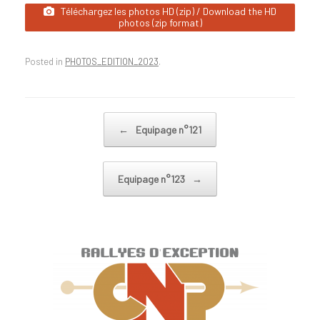
Téléchargez les photos HD (zip) / Download the HD
photos (zip format)
Posted in
PHOTOS_EDITION_2023
.
Post navigation
←
Equipage n°121
Equipage n°123
→