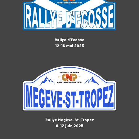
Rallye d’Ecosse
12-16 mai 2025
Rallye Megève-St-Tropez
9-12 juin 2025