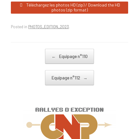
Téléchargez les photos HD (zip) / Download the HD
photos (zip format)
Posted in
PHOTOS_EDITION_2023
.
Post navigation
←
Equipage n°110
Equipage n°112
→