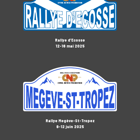
Rallye d’Ecosse
12-16 mai 2025
Rallye Megève-St-Tropez
9-12 juin 2025