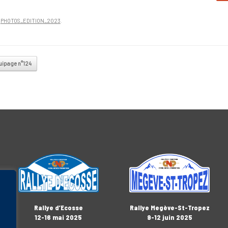
n
PHOTOS_EDITION_2023
.
vigation
ipage n°124
Rallye Megève-St-Tropez
Rallye d’Ecosse
9-12 juin 2025
12-16 mai 2025