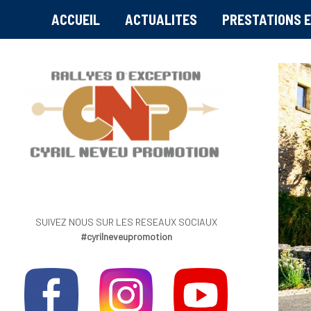
ACCUEIL
ACTUALITES
PRESTATIONS E
SUIVEZ NOUS SUR LES RESEAUX SOCIAUX
#cyrilneveupromotion