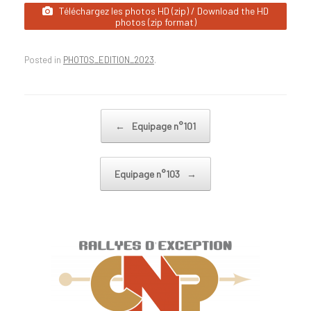
Téléchargez les photos HD (zip) / Download the HD
photos (zip format)
Posted in
PHOTOS_EDITION_2023
.
Post navigation
←
Equipage n°101
Equipage n°103
→