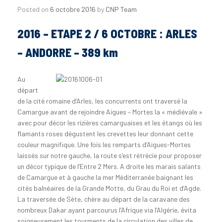
Posted on
6 octobre 2016
by
CNP Team
2016 – ETAPE 2 / 6 OCTOBRE : ARLES
– ANDORRE – 389 km
Au
départ
de la cité romaine d’Arles, les concurrents ont traversé la
Camargue avant de rejoindre Aigues – Mortes la « médiévale »
avec pour décor les rizières camarguaises et les étangs où les
flamants roses dégustent les crevettes leur donnant cette
couleur magnifique. Une fois les remparts d’Aigues-Mortes
laissés sur notre gauche, la route s’est rétrécie pour proposer
un décor typique de l’Entre 2 Mers. A droite les marais salants
de Camargue et à gauche la mer Méditerranée baignant les
cités balnéaires de la Grande Motte, du Grau du Roi et d’Agde.
La traversée de Sète, chère au départ de la caravane des
nombreux Dakar ayant parcourus l’Afrique via l’Algérie, évita
soigneusement les tourments de la circulation des villes de