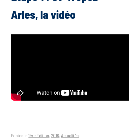
Arles, la vidéo
Posted in
1ère Edition
,
2016
,
Actualités
.