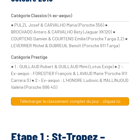
Catégorie Classics (4 ex-aequo)
● PULZL Josef & CARVALHO Maria (Porsche 356) ●
BROCHADO Antero & CARVALHO Bety (Jaguar XK120) ●
COURTENS Damien & COURTENS Emilie (Porsche Targa 3,2) ●
LEVERRIER Michel & DUBREUIL Benoît (Porsche 911 Targa)
Catégorie Prestige
● 1 : GUILLAUD Robert & GUILLAUD Mimi (Lotus Exige) ● 2 –
Ex-aequo : FORESTIER François & LAVAUD Marie ‘Porsche 911
Carrera S) ● 2 – Ex-aequo : L’HONORE Ludovic & MALLINJOUD
Valérie (Porsche 996 4S)
Télécharger le classement complet du jour : cliquez ici
Etape 1 : St-Tropez –