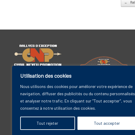
Post na
←
Ral
Utilisation des cookies
Cyril Neveu Promotion
19 bis rue Godefroy
Nous utilisons des cookies pour améliorer votre expérience de
Rallye Maroc Classic
92800 Puteaux – FRANCE
navigation, diffuser des publicités ou du contenu personnalisés
6-11 avril 2025
et analyser notre trafic. En cliquant sur "Tout accepter", vous
Contact
consentez à notre utilisation des cookies.
Tout rejeter
Tout accepter