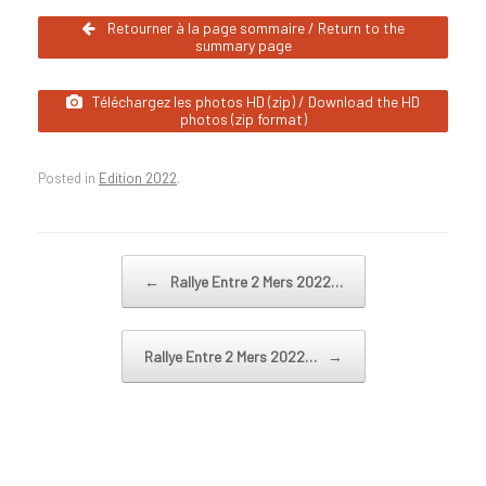
Retourner à la page sommaire / Return to the
summary page
Téléchargez les photos HD (zip) / Download the HD
photos (zip format)
Posted in
Edition 2022
.
Post navigation
←
Rallye Entre 2 Mers 2022…
Rallye Entre 2 Mers 2022…
→