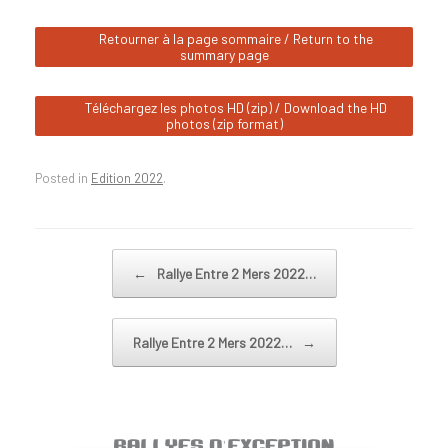
Retourner à la page sommaire / Return to the
summary page
Téléchargez les photos HD (zip) / Download the HD
photos (zip format)
Posted in
Edition 2022
.
Post navigation
←
Rallye Entre 2 Mers 2022…
Rallye Entre 2 Mers 2022…
→