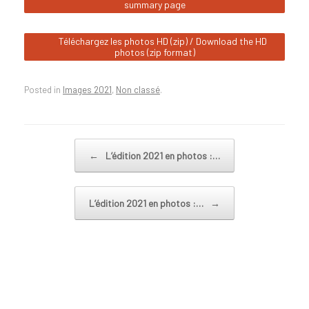
summary page
Téléchargez les photos HD (zip) / Download the HD
photos (zip format)
Posted in
Images 2021
,
Non classé
.
Post navigation
←
L’édition 2021 en photos :…
L’édition 2021 en photos :…
→