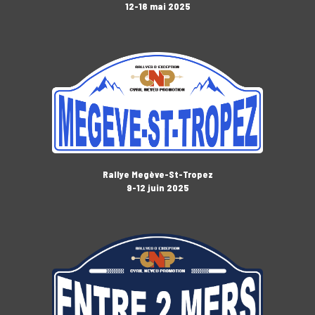
12-16 mai 2025
Rallye Megève-St-Tropez
9-12 juin 2025