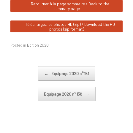
Retourner à la page sommaire / Back to the
summary page
Téléchargez les photos HD (zip) / Download the HD
photos (zip format)
Posted in
Edition 2020
.
Post navigation
←
Equipage 2020 n°151
Equipage 2020 n°136
→