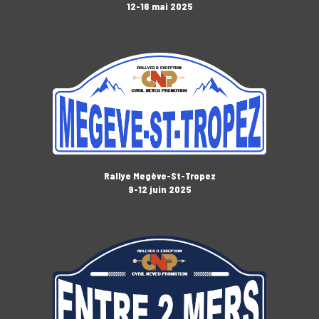
12-16 mai 2025
Rallye Megève-St-Tropez
9-12 juin 2025