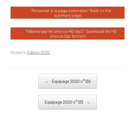
Retourner à la page sommaire / Back to the
summary page
Téléchargez les photos HD (zip) / Download the HD
photos (zip format)
Posted in
Edition 2020
.
Post navigation
←
Equipage 2020 n°136
Equipage 2020 n°133
→