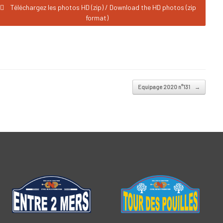
Téléchargez les photos HD (zip) / Download the HD photos (zip
format)
Equipage 2020 n°131
→