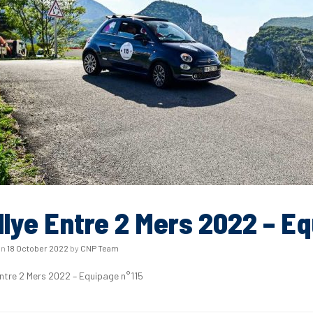
llye Entre 2 Mers 2022 – Eq
on
18 October 2022
by
CNP Team
Entre 2 Mers 2022 – Equipage n°115