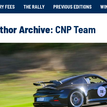
RY FEES
THE RALLY
PREVIOUS EDITIONS
WI
thor Archive:
CNP Team