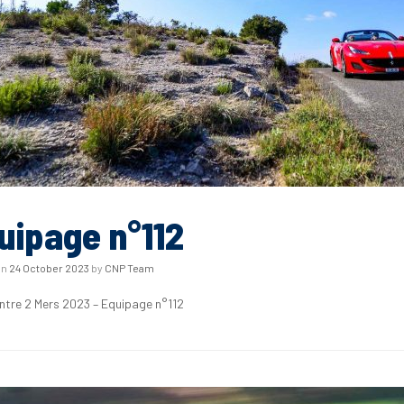
uipage n°112
on
24 October 2023
by
CNP Team
Entre 2 Mers 2023 – Equipage n°112