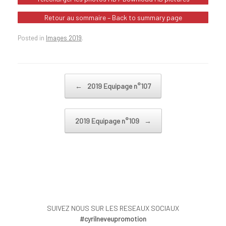
Retour au sommaire – Back to summary page
Posted in
Images 2019
.
Post navigation
←
2019 Equipage n°107
2019 Equipage n°109
→
SUIVEZ NOUS SUR LES RESEAUX SOCIAUX
#cyrilneveupromotion