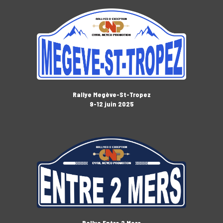
Rallye Megève-St-Tropez
9-12 juin 2025
Rallye Entre 2 Mers