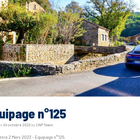
uipage n°125
on
24 octobre 2023
by
CNP Team
Entre 2 Mers 2023 – Equipage n°125