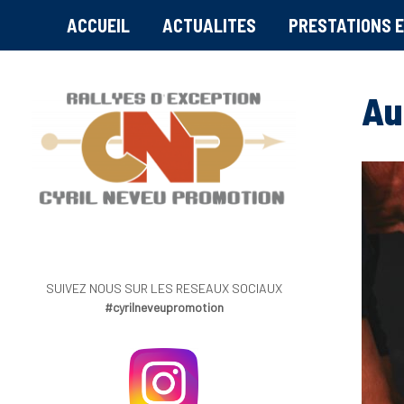
ACCUEIL
ACTUALITES
PRESTATIONS E
Au
SUIVEZ NOUS SUR LES RESEAUX SOCIAUX
#cyrilneveupromotion