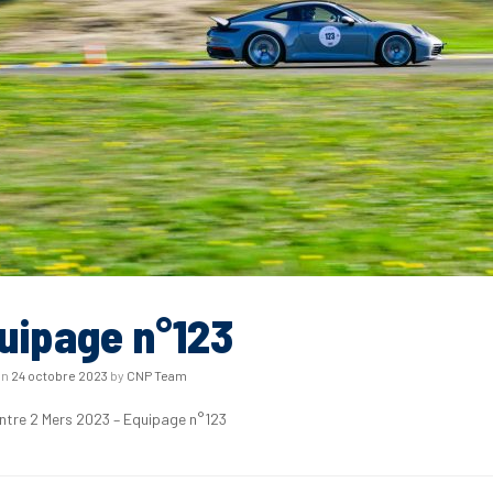
uipage n°123
on
24 octobre 2023
by
CNP Team
Entre 2 Mers 2023 – Equipage n°123