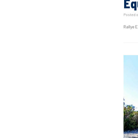
Eq
Posted 
Rallye 