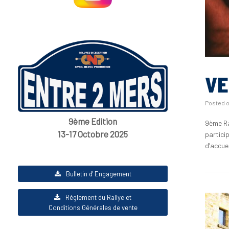
VE
Posted 
9ème Edition
9ème Ra
13-17 Octobre 2025
partici
d’accue
Bulletin d' Engagement
Règlement du Rallye et
Conditions Générales de vente