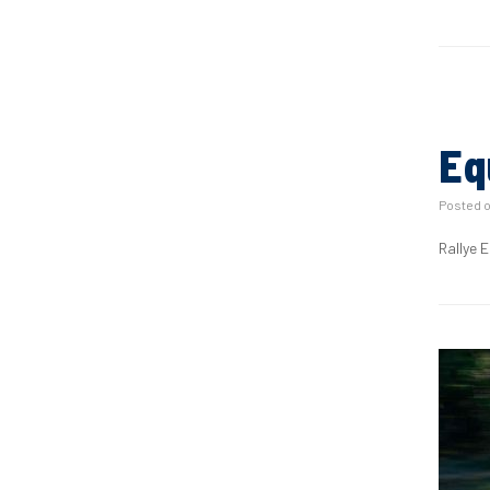
Eq
Posted 
Rallye 