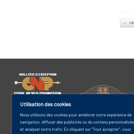
Post na
←
L’é
Utilisation des cookies
Cyril Neveu Promotion
19 bis rue Godefroy
Nous utilisons des cookies pour améliorer votre expérience de
Rallye Maroc Classic
92800 Puteaux – FRANCE
navigation, diffuser des publicités ou du contenu personnalisés
6-11 avril 2025
et analyser notre trafic. En cliquant sur "Tout accepter", vous