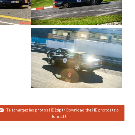
Téléchargez les photos HD (zip) / Download the HD photos (zip
format)