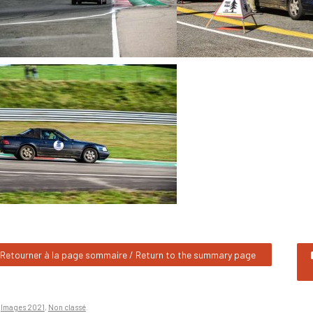
Retourner à la page sommaire / Return to the summary page
n
Images 2021
,
Non classé
.