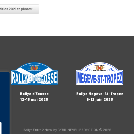
vigation
dition 2021 en photos :…
Rallye Megève-St-Tropez
Rallye d’Ecosse
9-12 juin 2025
12-16 mai 2025
Rallye Entre 2 Mers, by CYRIL NEVEU PROMOTION © 2026