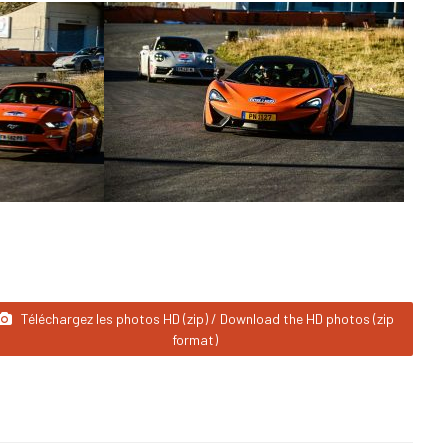
Téléchargez les photos HD (zip) / Download the HD photos (zip
format)