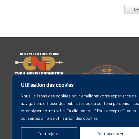
Post na
←
L’é
Utilisation des cookies
Cyril Neveu Promotion
19 bis rue Godefroy
Nous utilisons des cookies pour améliorer votre expérience de
Rallye Maroc Classic
92800 Puteaux – FRANCE
navigation, diffuser des publicités ou du contenu personnalisés
6-11 avril 2025
et analyser notre trafic. En cliquant sur "Tout accepter", vous
Contact
consentez à notre utilisation des cookies.
Tout rejeter
Tout accepter