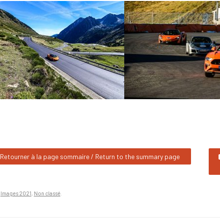
Retourner à la page sommaire / Return to the summary page
n
Images 2021
,
Non classé
.