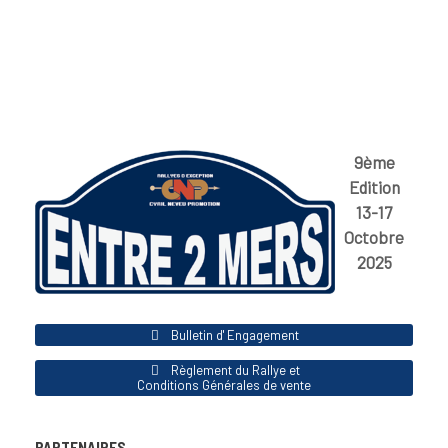
9ème
Edition
13-17
Octobre
2025
Bulletin d' Engagement
Règlement du Rallye et
Conditions Générales de vente
PARTENAIRES