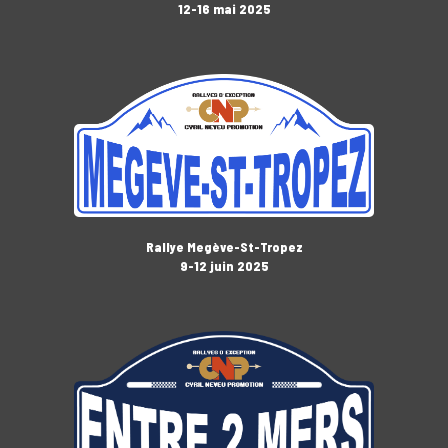
12-16 mai 2025
Rallye Megève-St-Tropez
9-12 juin 2025