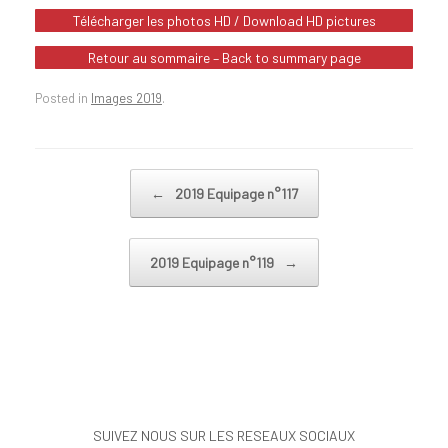
Télécharger les photos HD / Download HD pictures
Retour au sommaire – Back to summary page
Posted in
Images 2019
.
Post navigation
←
2019 Equipage n°117
2019 Equipage n°119
→
SUIVEZ NOUS SUR LES RESEAUX SOCIAUX