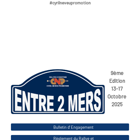
#cyrilneveupromotion
9ème
Edition
13-17
Octobre
2025
Bulletin d' Engagement
Règlement du Rallye et