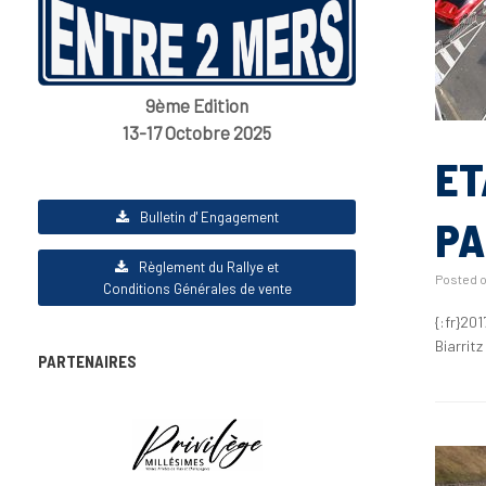
9ème Edition
13-17 Octobre 2025
ET
Bulletin d' Engagement
PA
Règlement du Rallye et
Posted 
Conditions Générales de vente
{:fr}20
Biarrit
PARTENAIRES