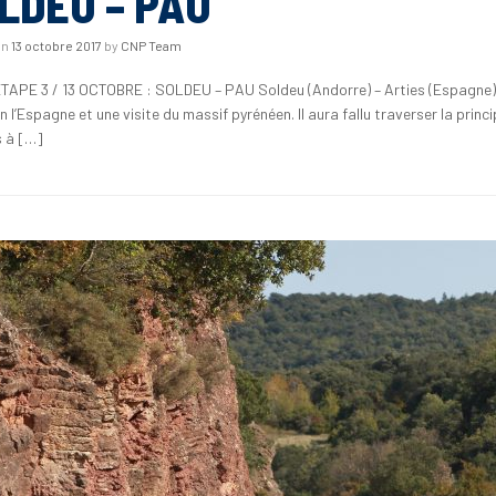
LDEU – PAU
on
13 octobre 2017
by
CNP Team
ETAPE 3 / 13 OCTOBRE : SOLDEU – PAU Soldeu (Andorre) – Arties (Espagne) 
n l’Espagne et une visite du massif pyrénéen. Il aura fallu traverser la prin
s à […]