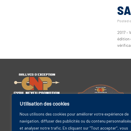
SA
Posted 
2017 – 
édition
vérific
Utilisation des cookies
Cyril Neveu Promotion
19 bis rue Godefroy
Nous utilisons des cookies pour améliorer votre expérience de
Rallye Maroc Classic
92800 Puteaux – FRANCE
navigation, diffuser des publicités ou du contenu personnalisés
6-11 avril 2025
et analyser notre trafic. En cliquant sur "Tout accepter", vous