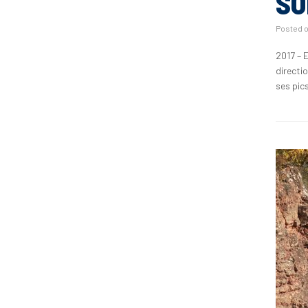
SO
Posted 
2017 – 
directio
ses pic