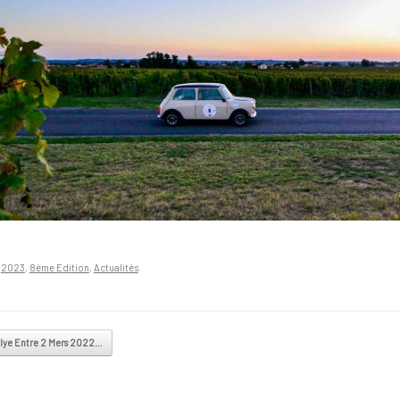
n
2023
,
8ème Edition
,
Actualités
.
vigation
lye Entre 2 Mers 2022…