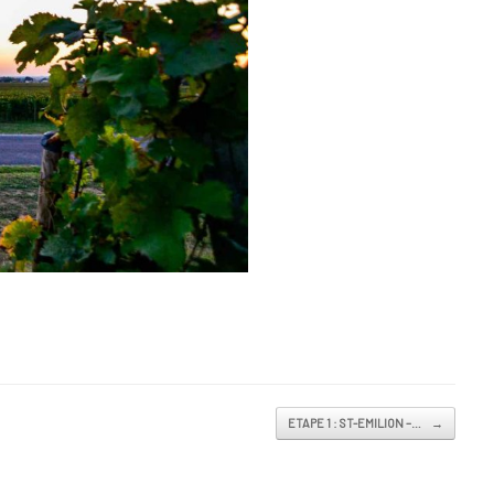
ETAPE 1 : ST-EMILION –…
→