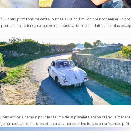
’hui, nous profitons de cette journée à Saint-Emilion pour organiser un pr
n pour une expérience exclusive de dégustation de produits tous plus except
vous est pris demain pour le résumé de la première étape qui nous mènera 
ge où nous aurons d’ores et déjà pu apprécier les forces en présence, prêtes