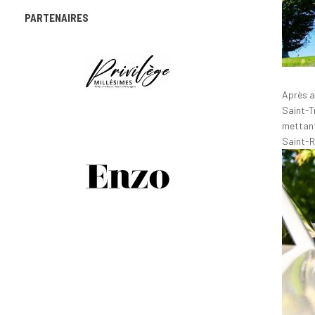
PARTENAIRES
Après a
Saint-T
mettant
Saint-R