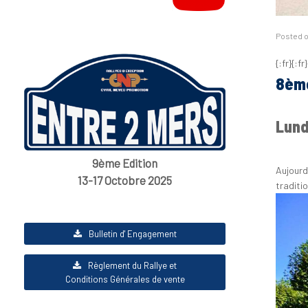
Posted 
{:fr}{:fr}
8ème
Lund
9ème Edition
Aujourd’
13-17 Octobre 2025
traditi
Bulletin d' Engagement
Règlement du Rallye et
Conditions Générales de vente