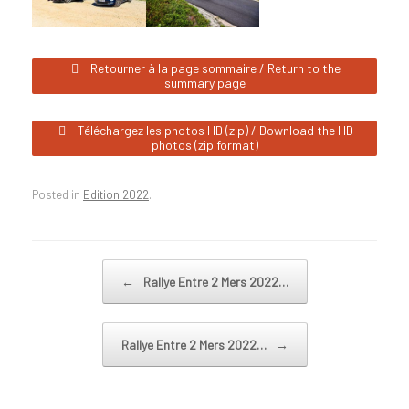
Retourner à la page sommaire / Return to the
summary page
Téléchargez les photos HD (zip) / Download the HD
photos (zip format)
Posted in
Edition 2022
.
Post navigation
←
Rallye Entre 2 Mers 2022…
Rallye Entre 2 Mers 2022…
→