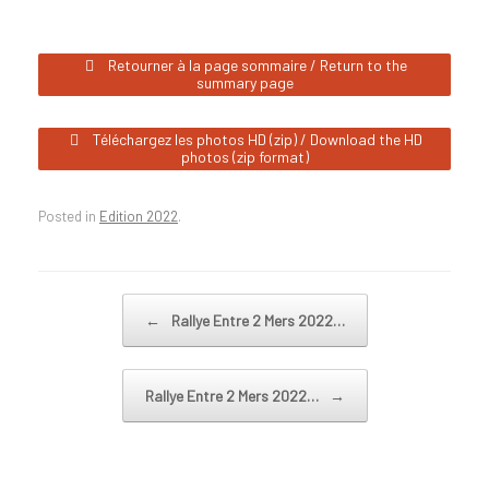
Retourner à la page sommaire / Return to the
summary page
Téléchargez les photos HD (zip) / Download the HD
photos (zip format)
Posted in
Edition 2022
.
Post navigation
←
Rallye Entre 2 Mers 2022…
Rallye Entre 2 Mers 2022…
→