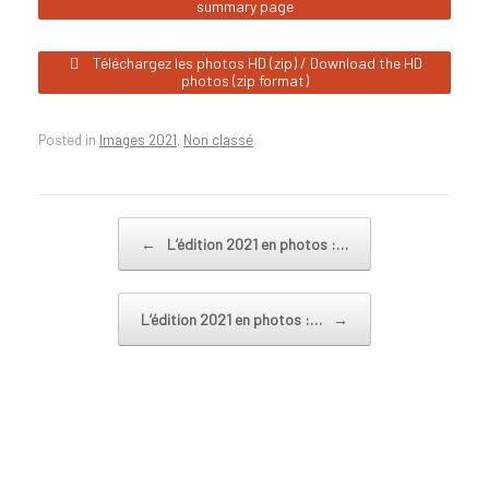
summary page
Téléchargez les photos HD (zip) / Download the HD
photos (zip format)
Posted in
Images 2021
,
Non classé
.
Post navigation
←
L’édition 2021 en photos :…
L’édition 2021 en photos :…
→