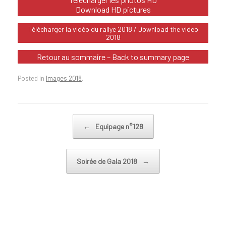
Download HD pictures
Télécharger la vidéo du rallye 2018 / Download the video
2018
Retour au sommaire – Back to summary page
Posted in
Images 2018
.
Post navigation
←
Equipage n°128
Soirée de Gala 2018
→