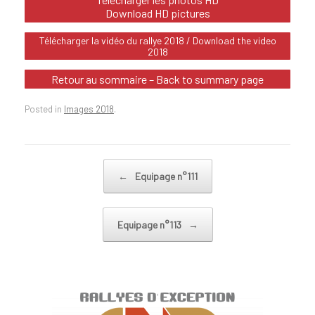
Download HD pictures
Télécharger la vidéo du rallye 2018 / Download the video
2018
Retour au sommaire – Back to summary page
Posted in
Images 2018
.
Post navigation
←
Equipage n°111
Equipage n°113
→