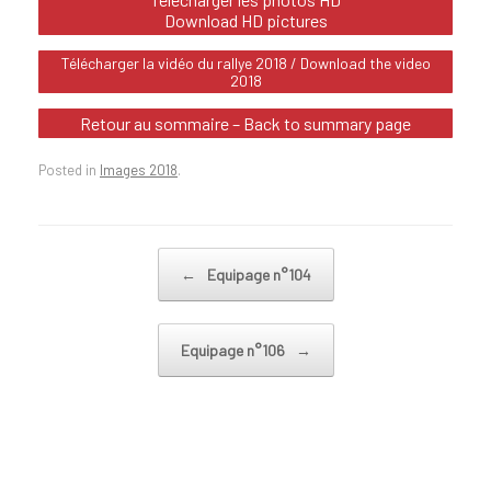
Download HD pictures
Télécharger la vidéo du rallye 2018 / Download the video
2018
Retour au sommaire – Back to summary page
Posted in
Images 2018
.
Post navigation
←
Equipage n°104
Equipage n°106
→