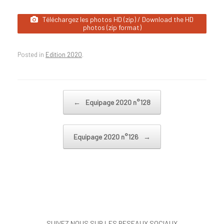
Téléchargez les photos HD (zip) / Download the HD
photos (zip format)
Posted in
Edition 2020
.
Post navigation
←
Equipage 2020 n°128
Equipage 2020 n°126
→
SUIVEZ NOUS SUR LES RESEAUX SOCIAUX