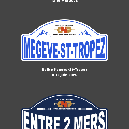
12-16 mai 2025
Rallye Megève-St-Tropez
9-12 juin 2025