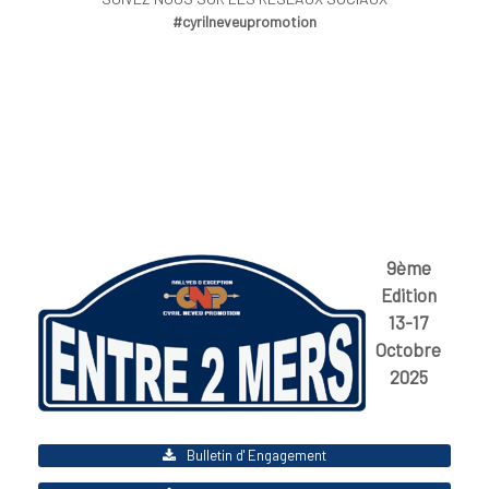
#cyrilneveupromotion
9ème
Edition
13-17
Octobre
2025
Bulletin d' Engagement