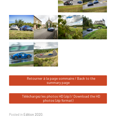
Retourner à la page sommaire / Back to the
summary page
Téléchargez les photos HD (zip) / Download the HD
photos (zip format)
Posted in
Edition 2020
.