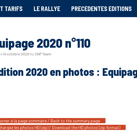
T TARIFS
LE RALLYE
PRECEDENTES EDITIONS
uipage 2020 n°110
on
14 octobre 2020
by
CNP Team
dition 2020 en photos : Equipa
urner à la page sommaire / Back to the summary page
chargez les photos HD (zip) / Download the HD photos (zip format)