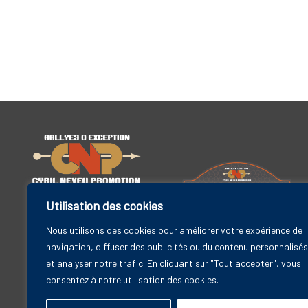
Utilisation des cookies
Cyril Neveu Promotion
19 bis rue Godefroy
Nous utilisons des cookies pour améliorer votre expérience de
Rallye Maroc Classic
92800 Puteaux – FRANCE
navigation, diffuser des publicités ou du contenu personnalisés
6-11 avril 2025
et analyser notre trafic. En cliquant sur "Tout accepter", vous
Contact
consentez à notre utilisation des cookies.