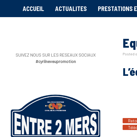
ACCUEIL
ACTUALITES
PRESTATIONS E
Eq
Posted 
SUIVEZ NOUS SUR LES RESEAUX SOCIAUX
#cyrilneveupromotion
L’é
Reto
Télé